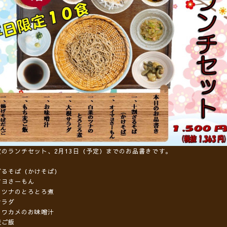
定のランチセット、2月13日（予定）までのお品書きです。
ざるそば（かけそば）
マヨさーもん
とツナのとろとろ煮
サラダ
とワカメのお味噌汁
麦ご飯