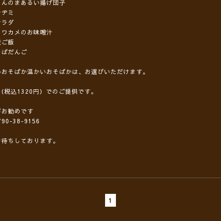
もんのまあるい揚げ団子
チヂミ
サラダ
とワカメのお味噌汁
麦ご飯
そばだんご
いおそばか温かいおそばかは、お選びいただけます。
円（税込1320円）でのご提供です。
がお勧めです
90-38-9156
お待ちしております。
1