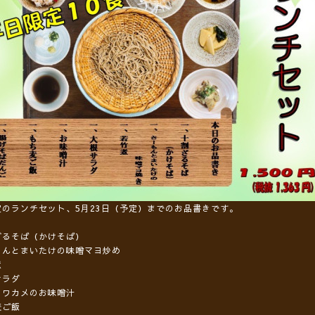
定のランチセット、5月23日（予定）までのお品書きです。
ざるそば（かけそば）
もんとまいたけの味噌マヨ炒め
煮
サラダ
とワカメのお味噌汁
麦ご飯