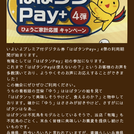
いよいよプレミア付デジタル券「はばタンPay+」4弾の利用期
間が始まります。
有庵としては「はばタンPay」初の参加になります。
これまで「はばタンPayは使えないの？」というお客様のお声を
多数頂いており、ようやくそのお声にお応えすることができま
した！
この機会にぜひぜひご利用ください。
うちの看板娘の豆柴「ゆう」ははばタンの絵を見て
「はばタンって美味しそうやけど、食えるのか？」と物申して
おります。確かに「ゆう」はささみが好きやけど、さすがには
ばタンはなあ…
はばタンは不死鳥をモデルとしているそうで、当店「有庵」も
不死鳥のごとく、末永く皆様に美味しいお蕎麦を提供し続けた
いものです。
兵庫県、昨今いろいろと言われていますが、素晴らしい兵庫県