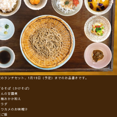
定のランチセット、1月19日（予定）までのお品書きです。
ざるそば（かけそば）
もんの甘露煮
の梅おかか和え
サラダ
とワカメのお味噌汁
麦ご飯