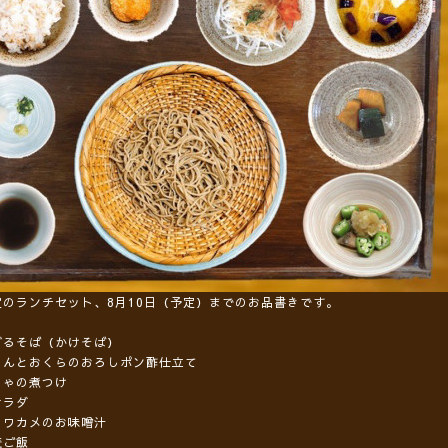
定のランチセット、8月10日（予定）までのお品書きです。
ざるそば（かけそば）
もんとおくらのおろしポン酢仕立て
ちゃの煮つけ
サラダ
とワカメのお味噌汁
麦ご飯