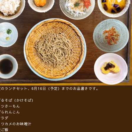
定のランチセット、6月16日（予定）までのお品書きです。
ざるそば（かけそば）
カツさーもん
ぴられんこん
サラダ
とワカメのお味噌汁
麦ご飯