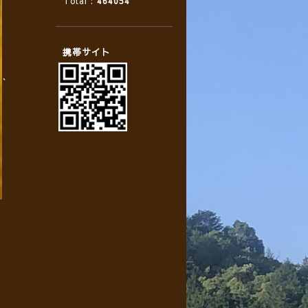
Total :
464054
携帯サイト
、