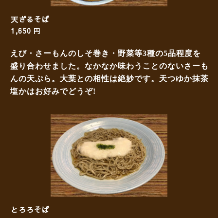
天ざるそば
1,650 円
えび・さーもんのしそ巻き・野菜等
3
種の
5
品程度を
盛り合わせました。なかなか味わうことのないさーも
んの天ぷら。大葉との相性は絶妙です。天つゆか抹茶
塩かはお好みでどうぞ
!
とろろそば