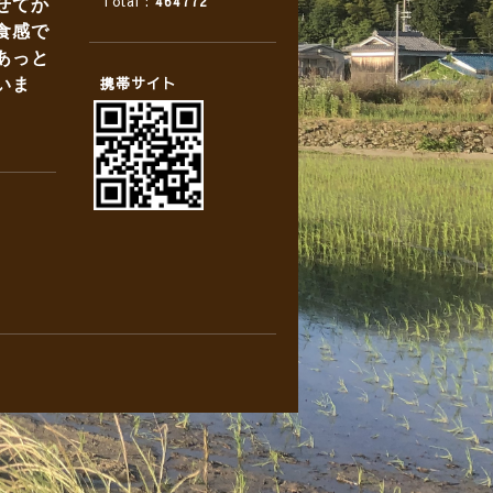
Total :
464772
せてか
食感で
あっと
携帯サイト
いま